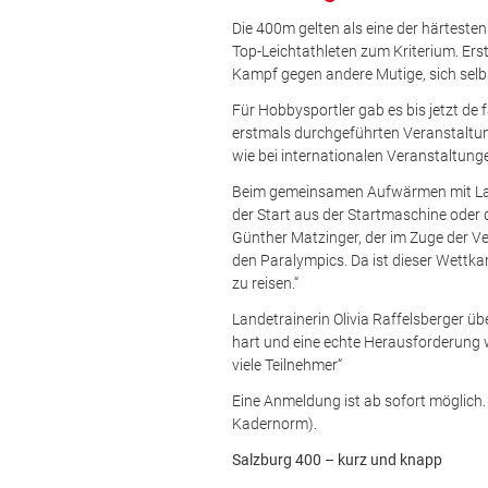
Die 400m gelten als eine der härtesten
Top-Leichtathleten zum Kriterium. Er
Kampf gegen andere Mutige, sich selb
Für Hobbysportler gab es bis jetzt de
erstmals durchgeführten Veranstaltung
wie bei internationalen Veranstaltung
Beim gemeinsamen Aufwärmen mit Land
der Start aus der Startmaschine oder 
Günther Matzinger, der im Zuge der Ver
den Paralympics. Da ist dieser Wettka
zu reisen.“
Landetrainerin Olivia Raffelsberger 
hart und eine echte Herausforderung 
viele Teilnehmer“
Eine Anmeldung ist ab sofort möglich. 
Kadernorm).
Salzburg 400 – kurz und knapp