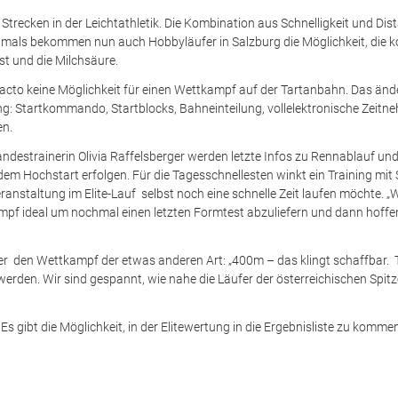
 Strecken in der Leichtathletik. Die Kombination aus Schnelligkeit und Di
stmals bekommen nun auch Hobbyläufer in Salzburg die Möglichkeit, die k
st und die Milchsäure.
 facto keine Möglichkeit für einen Wettkampf auf der Tartanbahn. Das änd
: Startkommando, Startblocks, Bahneinteilung, vollelektronische Zeitneh
en.
estrainerin Olivia Raffelsberger werden letzte Infos zu Rennablauf un
dem Hochstart erfolgen. Für die Tagesschnellesten winkt ein Training mi
anstaltung im Elite-Lauf selbst noch eine schnelle Zeit laufen möchte. „W
mpf ideal um nochmal einen letzten Formtest abzuliefern und dann hoffent
über den Wettkampf der etwas anderen Art: „400m – das klingt schaffbar.
werden. Wir sind gespannt, wie nahe die Läufer der österreichischen Sp
Es gibt die Möglichkeit, in der Elitewertung in die Ergebnisliste zu komme