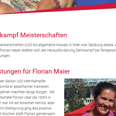
rkampf Meisterschaften
sterschaften (U20 bis allgemeine Klasse) in Wien war Salzburg dieses Ja
Florian Maier stellten sich der Herausforderung Zehnkampf bei Temperatu
tungen.
stungen für Florian Maier
ieser Saison U20 Mehrkämpfer
konnte er spezifischer trainieren
ziplinen machten lange Sorgen. Mit
tartete Florian über die 100m in
 war ich ein bisschen nervös, aber
“ Im Weitsprung ging das positive
 8 Wochen stellt Florian gemeinsam