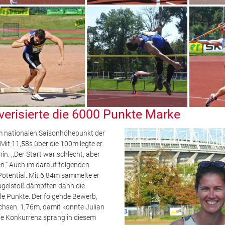
verisierte die 6000 Punkte Marke
eim nationalen Saisonhöhepunkt der
Mit 11,58s über die 100m legte er
in. ,,Der Start war schlecht, aber
en.“ Auch im darauf folgenden
Potential. Mit 6,84m sammelte er
ugelstoß dämpften dann die
le Punkte. Der folgende Bewerb,
hsen. 1,76m, damit konnte Julian
die Konkurrenz sprang in diesem