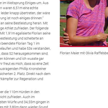
ger im Weitsprung Einiges um. Aus
in waren 6,51m eine echte
 leider knapp übertreten, der wäre
ng ist noch einiges drinnen.“
an seine Bestleistung heran. Mit
ge Athlet zufrieden. Der folgende
t 1,91m egalisierte Florian seine
Bestleistung und scheiterte an
 beendete Florian Tag 1 im
e gelaufen und habe 53s verstanden,
Florian Maier mit Olivia Raffelsb
t, dass 52 herausgekommen sind.
en können und ich wusste gar
 freut es mich, dass so eine Zeit
usragenden Phillip Kronsteiner
icherten 2. Platz. Direkt nach dem
hrkämpfer zur Regenation und
über die 110m Hürden in den
icht zufrieden. Auch im
eiten Würfe und 34,55m gingen in
es mit 3,80m dann wieder Grund