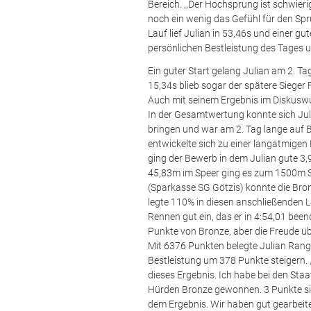
Bereich. ,,Der Hochsprung ist schwierig
noch ein wenig das Gefühl für den Sp
Lauf lief Julian in 53,46s und einer gu
persönlichen Bestleistung des Tages 
Ein guter Start gelang Julian am 2. T
15,34s blieb sogar der spätere Sieger F
Auch mit seinem Ergebnis im Diskuswu
In der Gesamtwertung konnte sich Jul
bringen und war am 2. Tag lange auf
entwickelte sich zu einer langatmigen
ging der Bewerb in dem Julian gute 3
45,83m im Speer ging es zum 1500m S
(Sparkasse SG Götzis) konnte die Bro
legte 110% in diesen anschließenden La
Rennen gut ein, das er in 4:54,01 been
Punkte von Bronze, aber die Freude 
Mit 6376 Punkten belegte Julian Rang 
Bestleistung um 378 Punkte steigern. ,
dieses Ergebnis. Ich habe bei den St
Hürden Bronze gewonnen. 3 Punkte sind
dem Ergebnis. Wir haben gut gearbeitet