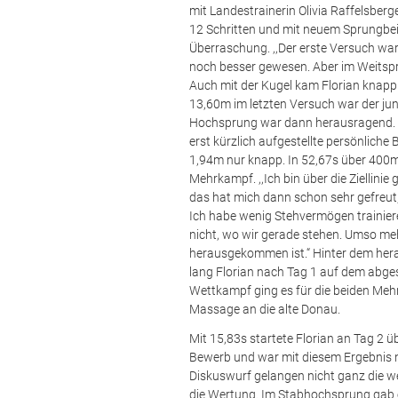
mit Landestrainerin Olivia Raffelsber
12 Schritten und mit neuem Sprungbe
Überraschung. ,,Der erste Versuch war
noch besser gewesen. Aber im Weitspru
Auch mit der Kugel kam Florian knapp 
13,60m im letzten Versuch war der jun
Hochsprung war dann herausragend. Mi
erst kürzlich aufgestellte persönliche 
1,94m nur knapp. In 52,67s über 400m
Mehrkampf. ,,Ich bin über die Ziellini
das hat mich dann schon sehr gefreu
Ich habe wenig Stehvermögen trainier
nicht, wo wir gerade stehen. Umso mehr
herausgekommen ist.“ Hinter dem hera
lang Florian nach Tag 1 auf dem abges
Wettkampf ging es für die beiden Me
Massage an die alte Donau.
Mit 15,83s startete Florian an Tag 2 
Bewerb und war mit diesem Ergebnis n
Diskuswurf gelangen nicht ganz die w
die Wertung. Im Stabhochsprung gab 