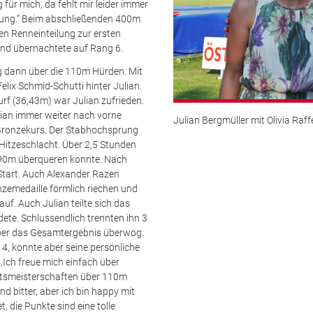
 für mich, da fehlt mir leider immer
rung.“ Beim abschließenden 400m
ten Renneinteilung zur ersten
und übernachtete auf Rang 6.
ag dann über die 110m Hürden. Mit
elix Schmid-Schutti hinter Julian.
rf (36,43m) war Julian zufrieden.
ian immer weiter nach vorne
Julian Bergmüller mit Olivia Raff
 Bronzekurs. Der Stabhochsprung
 Hitzeschlacht. Über 2,5 Stunden
,90m überqueren konnte. Nach
tart. Auch Alexander Razen
nzemedaille förmlich riechen und
uf. Auch Julian teilte sich das
dete. Schlussendlich trennten ihn 3
über das Gesamtergebnis überwog.
4, konnte aber seine persönliche
,Ich freue mich einfach über
aatsmeisterschaften über 110m
 bitter, aber ich bin happy mit
, die Punkte sind eine tolle