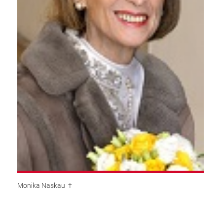
Monika Naskau †