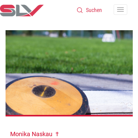
Zum Inhalt
Navigatio
Monika Naskau †