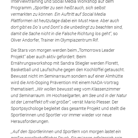
Interviewtraining und Social Media Workshop auf dem
Programm.
„Sportler zu sein heißt auch, sich selbst
vermarkten zu können. Ein Auftritt auf Social Media
Plattformen ist heutzutage dabei ein Must Have. Aber auch
dort gibt es Do´s und Dont´s die unbedingt zu beachten sind,
damit die Sache nicht in die Falsche Richtung los geht“,
so
Oliver Andorfer, Trainer im Olympiazentrum Rif.
Die Stars von morgen werden beim „Tomorrows Leader
Projekt“ aber auch aktiv gefordert: Beim
Ernährungsworkshop mit Sandra Stiegler werden Florett,
Basketball und Laufschuhe gegen den Kochlöffel getauscht.
Bewusst nicht im Seminarraum sondern auf einer Almhütte
wird die Anti-Doping Prävention mit einem NADA-Vortrag
thematisiert.
„Wir wollen bewusst weg vom Klassenzimmer
und Seminarraum. Im Hochseilgarten, am See und in der Natur
ist der Lerneffekt oft viel größer“,
verrät Mario Plesser. Der
Sportpsychologe begleitet das gesamte Projekt und stellt die
Sportlerinnen und Sportler vor immer wieder vor neue
Herausforderungen.
,,Auf den Sportlerinnen und Sportlern von morgen lastet ein
großer gesellschaftlicher Druck. Sie müssen erfolgreich sein