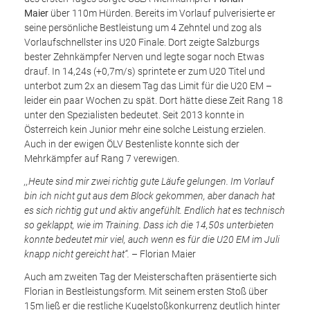
Maier
über 110m Hürden. Bereits im Vorlauf pulverisierte er
seine persönliche Bestleistung um 4 Zehntel und zog als
Vorlaufschnellster ins U20 Finale. Dort zeigte Salzburgs
bester Zehnkämpfer Nerven und legte sogar noch Etwas
drauf. In 14,24s (+0,7m/s) sprintete er zum U20 Titel und
unterbot zum 2x an diesem Tag das Limit für die U20 EM –
leider ein paar Wochen zu spät. Dort hätte diese Zeit Rang 18
unter den Spezialisten bedeutet. Seit 2013 konnte in
Österreich kein Junior mehr eine solche Leistung erzielen.
Auch in der ewigen ÖLV Bestenliste konnte sich der
Mehrkämpfer auf Rang 7 verewigen.
,,Heute sind mir zwei richtig gute Läufe gelungen. Im Vorlauf
bin ich nicht gut aus dem Block gekommen, aber danach hat
es sich richtig gut und aktiv angefühlt. Endlich hat es technisch
so geklappt, wie im Training. Dass ich die 14,50s unterbieten
konnte bedeutet mir viel, auch wenn es für die U20 EM im Juli
knapp nicht gereicht hat“.
– Florian Maier
Auch am zweiten Tag der Meisterschaften präsentierte sich
Florian in Bestleistungsform. Mit seinem ersten Stoß über
15m ließ er die restliche Kugelstoßkonkurrenz deutlich hinter