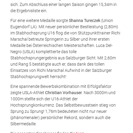
sich. Zum Abschluss einer langen Saison gingen 15,34m in
die Ergebnisliste ein.
Für eine weitere Medaille sorgte
Shanna Tureczek
(Union
Eugendorf LA). Mit neuer persönlicher Bestleistung (2,80m)
im Stabhochsprung U16 flog die von Stützpunkttrainer Richi
Marschal betreute Springerin zu Silber und ihrer ersten
Medaille bei Österreichischen Meisterschaften. Luca Del-
Negro (USLA) komplettierte das tolle
Stabhochsprungergebnis aus Salzburger Sicht. Mit 2,60m
und Rang 5 bestätigte auch er, dass dank des tollen
Einsatzes von Richi Marschal Aufwind in der Salzburger
Stabhochsprungwelt herrscht!
Eine spannende Bewerbskombination mit Erfolgsfaktor
zeigte USLA-Athlet
Christian Vorhauser
. Nach 3000m und
1000m stellte sich der U16-Athlet der
Hochsprungkonkurrenz. Das Selbstbewusstsein stieg von
Sprung zu Sprung! 1,76m bedeuteten nicht nur neuer
(phänomenaler) persönlicher Rekord, sondern auch die
Silbermedaille.