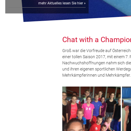
mehr Aktuelles lesen Sie hier »
Chat with a Champio
Groß war die Vorfreude auf Österreich
einer tollen Saison 2017, mit einem 7. 
Nachwuchshoffnungen nahm sich die Hü
und ihren eigenen sportlichen Werdega
Mehrkämpferinnen und Mehrkämpfer