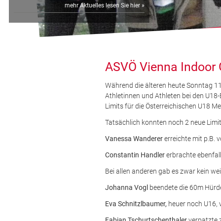
mehr Aktuelles lesen Sie hier »
ASVÖ Vienna Indoor 
Während die älteren heute Sonntag 11
Athletinnen und Athleten bei den U18
Limits für die Österreichischen U18 M
Tatsächlich konnten noch 2 neue Limi
Vanessa Wanderer
erreichte mit p.B.
Constantin Handler
erbrachte ebenfall
Bei allen anderen gab es zwar kein wei
Johanna Vogl
beendete die 60m Hürden
Eva Schnitzlbaumer,
heuer noch U16, 
Fabian Tschurtschenthaler
verpatzte 