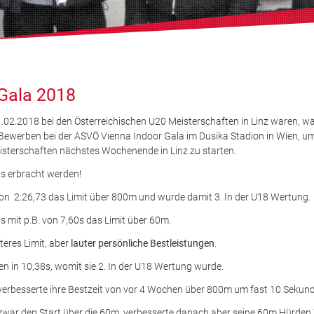
Gala 2018
.02.2018 bei den Österreichischen U20 Meisterschaften in Linz waren, wa
-Bewerben bei der ASVÖ Vienna Indoor Gala im Dusika Stadion in Wien, um
eisterschaften nächstes Wochenende in Linz zu starten.
ts erbracht werden!
 von 2:26,73 das Limit über 800m und wurde damit 3. In der U18 Wertung.
s mit p.B. von 7,60s das Limit über 60m.
teres Limit, aber
lauter persönliche Bestleistungen
.
 in 10,38s, womit sie 2. In der U18 Wertung wurde.
verbesserte ihre Bestzeit von vor 4 Wochen über 800m um fast 10 Sekund
zwar den Start über die 60m, verbesserte danach aber seine 60m Hürden Ze