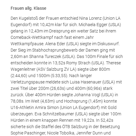
Frauen allg. Klasse
Den Kugelstoß der Frauen entschied Nina Lorenz (Union LA
Eugendorf) mit 10,42m klar für sich. Michaela Egger (USLA)
gelang in 12,43m im Dreisprung ein weiter Satz bei ihrem
Comeback-Wettkampf nach fast einem Jahr
Wettkampfpause. Alena Eder (USLA) siegte im Diskuswurf.
Der Sieg im Stabhochsprungbewerb der Damen ging mit
2,60m an Shanna Tureczek (USLA). Das 100m Finale für sich
entscheiden konnte in 13,52s Romy Strach (USLA). Therese
Wagenleitner (ASV Salzburg ZV LA) siegte über 800m
(2:44,60) und 1500m (5:33,55). Nach langer
Verletzungspause meldete sich Luisa Hasenauer (USLA) mit
zwei Titel über 200m (26,63s) und 400m (60,96s) stark
zurück. Über 400m Hürden siegte Johanna Vogl (USLA) in
78,08s. Im Weit (4,63m) und Hochsprung (1,45m) konnte
U16-Athletin Amira Simon (Union LA Eugendorf) mit Gold
überzeugen. Eva Schnitzelbaumer (USLA) siegte über 100m
Hürden in einem knappen Rennen mit 19,22s. In 52,42s
sicherte sich die Staffel des ÖTB Salzburg in der Besetzung
Sophie Paschinger, Nicole Tobolka, Jennifer Dunn und