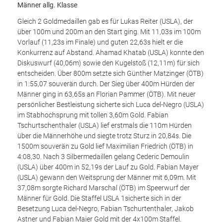
Männer allg. Klasse
Gleich 2 Goldmedaillen gab es für Lukas Reiter (USLA), der
über 100m und 200m an den Start ging. Mit 11,03s im 100m
Vorlauf (11,23s im Finale) und guten 22,63s hielt er die
Konkurrenz auf Abstand. Ahamad Khatab (USLA) konnte den
Diskuswurf (40,06m) sowie den Kugelstoß (12,11m) für sich
entscheiden. Über 800m setzte sich Günther Matzinger (ÖTB)
in 1:55,07 souverän durch. Der Sieg über 400m Hürden der
Männer ging in 63,65s an Florian Pammer (ÖTB). Mit neuer
persönlicher Bestleistung sicherte sich Luca del-Negro (USLA)
im Stabhochsprung mit tollen 3,60m Gold. Fabian
Tschurtschenthaler (USLA) lief erstmals die 110m Hürden
über die Männerhöhe und siegte trotz Sturz in 20,84s. Die
1500m souverän zu Gold lief Maximilian Friedrich (ÖTB) in
4:08,30. Nach 3 Silbermedaillen gelang Cederic Demoulin
(USLA) über 400m in 52,19s der Lauf zu Gold. Fabian Mayer
(USLA) gewann den Weitsprung der Männer mit 6,09m. Mit
37,08m sorgte Richard Marschal (ÖTB) im Speerwurf der
Männer für Gold. Die Staffel USLA 1sicherte sich in der
Besetzung Luca del-Negro, Fabian Tschurtenthaler, Jakob
Astner und Fabian Maier Gold mit der 4x100m Staffel.