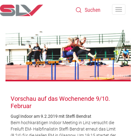
Zum Inhalt
Navigatio
© Jens Arbogast
Vorschau auf das Wochenende 9/10.
Februar
Gugl Indoor am 9.2.2019 mit Steffi Bendrat
Beim hochkarätigen Indoor Meeting in Linz versucht die
Freiluft EM- Halbfinalistin Steffi Bendrat erneut das Limit
(8,24) für die Hallen EM in Glasgow. Um 19:15 startet der