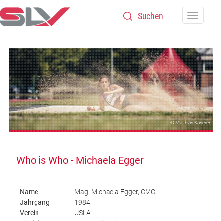
Zum Inhalt
Navigatio
© Matthias Kaserer
Who is Who - Michaela Egger
Name
Mag. Michaela Egger, CMC
Jahrgang
1984
Verein
USLA