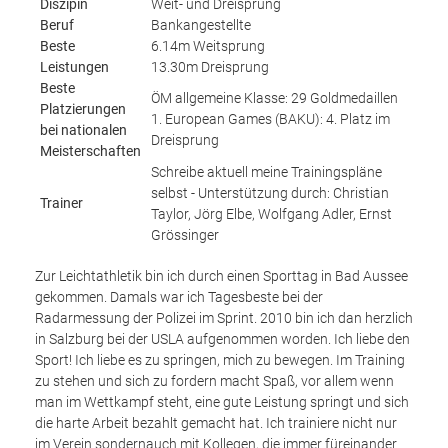
Diszipin
Weit- und Dreisprung
Beruf
Bankangestellte
Beste
6.14m Weitsprung
Leistungen
13.30m Dreisprung
Beste
ÖM allgemeine Klasse: 29 Goldmedaillen
Platzierungen
1. European Games (BAKU): 4. Platz im
bei nationalen
Dreisprung
Meisterschaften
Schreibe aktuell meine Trainingspläne
selbst - Unterstützung durch: Christian
Trainer
Taylor, Jörg Elbe, Wolfgang Adler, Ernst
Grössinger
Zur Leichtathletik bin ich durch einen Sporttag in Bad Aussee
gekommen. Damals war ich Tagesbeste bei der
Radarmessung der Polizei im Sprint. 2010 bin ich dan herzlich
in Salzburg bei der USLA aufgenommen worden. Ich liebe den
Sport! Ich liebe es zu springen, mich zu bewegen. Im Training
zu stehen und sich zu fordern macht Spaß, vor allem wenn
man im Wettkampf steht, eine gute Leistung springt und sich
die harte Arbeit bezahlt gemacht hat. Ich trainiere nicht nur
im Verein sondernauch mit Kollegen, die immer füreinander