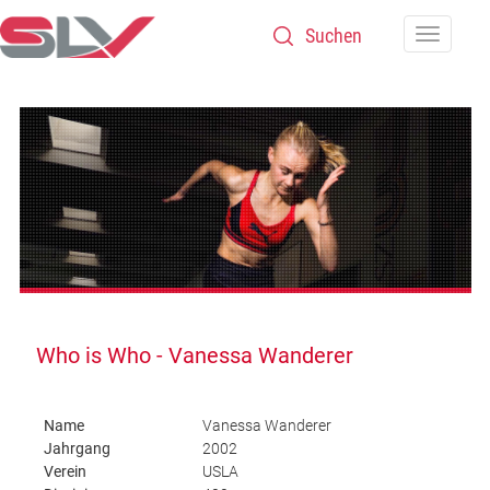
Zum Inhalt
Navigatio
Who is Who - Vanessa Wanderer
Name
Vanessa Wanderer
Jahrgang
2002
Verein
USLA