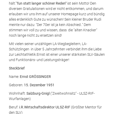
hält."
Tun statt langer schöner Reden"
ist sein Motto! Den
diversen Gratulationen wird er nicht entkommen, und darum
erlauben wir uns ihm auf unserer Homepage kurz und bündig
alles erdenklich Gute zu wünschen! Sein kleiner Bruder Rudi
meinte nur dazu: "Der 70er ist ja kein Abschied.." Dem
stimmen wir voll zu und wissen, dass die "alten Knacker"
noch lange nicht zu ersetzen sind!
Mit vielen seiner unzähligen LA-Wegbegleitern, LA-
Schützlingen in über 5 Jahrzehnten verbindet ihm die Liebe
zur Leichtathletik.Ernst ist einer unserer stärksten SLV-Säulen
und Funktionärs- und Leistungsträger!
Steckbrief
Name:
Ernst GRÖSSINGER
Geboren:
15. Dezember 1951
Wohnhaft:
Salzburg-Gnigl
("Zweitwohnsitz" - ULSZ-RIF-
Wurfanlagen)
Beruf:
i.R.Wirtschaftsdirektor ULSZ-RIF
(Größter Mentor für
den SLV)