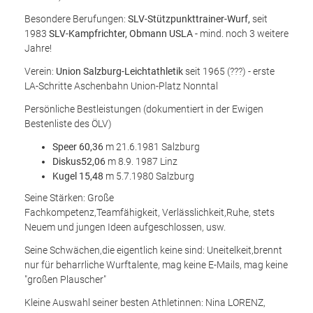
Besondere Berufungen:
SLV-Stützpunkttrainer-Wurf,
seit
1983
SLV-Kampfrichter, Obmann USLA -
mind. noch 3 weitere
Jahre!
Verein:
Union Salzburg-Leichtathletik
seit 1965 (???) - erste
LA-Schritte Aschenbahn Union-Platz Nonntal
Persönliche Bestleistungen (dokumentiert in der Ewigen
Bestenliste des ÖLV)
Speer 60,36
m 21.6.1981 Salzburg
Diskus52,06
m 8.9. 1987 Linz
Kugel 15,48
m 5.7.1980 Salzburg
Seine Stärken: Große
Fachkompetenz,Teamfähigkeit, Verlässlichkeit,Ruhe, stets
Neuem und jungen Ideen aufgeschlossen, usw.
Seine Schwächen,die eigentlich keine sind: Uneitelkeit,brennt
nur für beharrliche Wurftalente, mag keine E-Mails, mag keine
"großen Plauscher"
Kleine Auswahl seiner besten Athletinnen: Nina LORENZ,