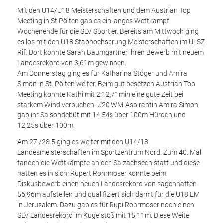
Mit den U14/U18 Meisterschaften und dem Austrian Top
Meeting in St.Pölten gab es ein langes Wettkampf
Wochenende für die SLV Sportler. Bereits am Mittwoch ging
es los mit den U18 Stabhochsprung Meisterschaften im ULSZ
Rif. Dort konnte Sarah Baumgartner ihren Bewerb mit neuem
Landesrekord von 3,61m gewinnen.
Am Donnerstag ging es für Katharina Stöger und Amira
Simon in St. Pölten weiter. Beim gut besetzen Austrian Top
Meeting konnte Kathi mit 2:12,71min eine gute Zeit bei
starkem Wind verbuchen. U20 WM-Aspirantin Amira Simon
gab ihr Saisondebüt mit 14,54s über 100m Hürden und
12,25s über 100m.
Am 27./28.5 ging es weiter mit den U14/18
Landesmeisterschaften im Sportzentrum Nord. Zum 40. Mal
fanden die Wettkämpfe an den Salzachseen statt und diese
hatten es in sich: Rupert Rohrmoser konnte beim
Diskusbewerb einen neuen Landesrekord von sagenhaften
56,96m aufstellen und qualifiziert sich damit für die U18 EM
in Jerusalem. Dazu gab es für Rupi Rohrmoser noch einen
SLV Landesrekord im Kugelstoß mit 15,11m. Diese Weite