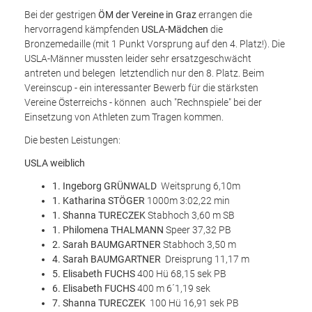
Bei der gestrigen
ÖM der Vereine in Graz
errangen die
hervorragend kämpfenden
USLA-Mädchen
die
Bronzemedaille (mit 1 Punkt Vorsprung auf den 4. Platz!). Die
USLA-Männer mussten leider sehr ersatzgeschwächt
antreten und belegen letztendlich nur den 8. Platz. Beim
Vereinscup - ein interessanter Bewerb für die stärksten
Vereine Österreichs - können auch "Rechnspiele" bei der
Einsetzung von Athleten zum Tragen kommen.
Die besten Leistungen:
USLA weiblich
1. Ingeborg GRÜNWALD
Weitsprung 6,10m
1. Katharina STÖGER
1000m 3:02,22 min
1.
Shanna TURECZEK
Stabhoch 3,60 m SB
1. Philomena THALMANN
Speer 37,32 PB
2. Sarah BAUMGARTNER
Stabhoch 3,50 m
4. Sarah BAUMGARTNER
Dreisprung 11,17 m
5. Elisabeth FUCHS
400 Hü 68,15 sek PB
6. Elisabeth FUCHS
400 m 6´1,19 sek
7. Shanna TURECZEK
100 Hü 16,91 sek PB