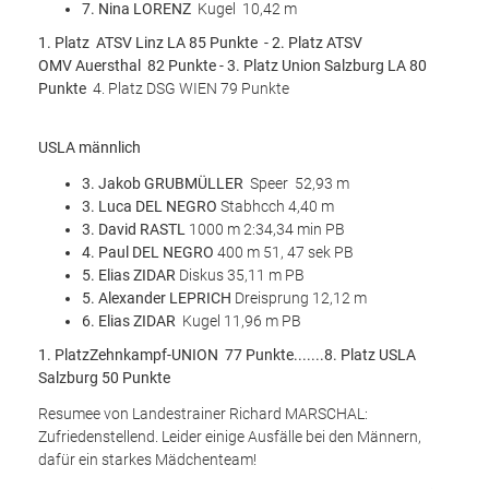
7. Nina LORENZ
Kugel 10,42 m
1. Platz ATSV Linz LA 85 Punkte - 2. Platz ATSV
OMV Auersthal 82 Punkte - 3. Platz Union Salzburg LA 80
Punkte
4. Platz DSG WIEN 79 Punkte
USLA männlich
3. Jakob GRUBMÜLLER
Speer 52,93 m
3. Luca DEL NEGRO
Stabhcch 4,40 m
3. David RASTL
1000 m 2:34,34 min PB
4. Paul DEL NEGRO
400 m 51, 47 sek PB
5. Elias ZIDAR
Diskus 35,11 m PB
5. Alexander LEPRICH
Dreisprung 12,12 m
6. Elias ZIDAR
Kugel 11,96 m PB
1. PlatzZehnkampf-UNION
77 Punkte.......8. Platz USLA
Salzburg 50 Punkte
Resumee von Landestrainer Richard MARSCHAL:
Zufriedenstellend. Leider einige Ausfälle bei den Männern,
dafür ein starkes Mädchenteam!