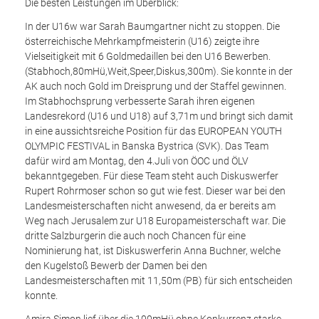
Die besten Leistungen im Überblick:
In der U16w war Sarah Baumgartner nicht zu stoppen. Die
österreichische Mehrkampfmeisterin (U16) zeigte ihre
Vielseitigkeit mit 6 Goldmedaillen bei den U16 Bewerben.
(Stabhoch,80mHü,Weit,Speer,Diskus,300m). Sie konnte in der
AK auch noch Gold im Dreisprung und der Staffel gewinnen.
Im Stabhochsprung verbesserte Sarah ihren eigenen
Landesrekord (U16 und U18) auf 3,71m und bringt sich damit
in eine aussichtsreiche Position für das EUROPEAN YOUTH
OLYMPIC FESTIVAL in Banska Bystrica (SVK). Das Team
dafür wird am Montag, den 4.Juli von ÖOC und ÖLV
bekanntgegeben. Für diese Team steht auch Diskuswerfer
Rupert Rohrmoser schon so gut wie fest. Dieser war bei den
Landesmeisterschaften nicht anwesend, da er bereits am
Weg nach Jerusalem zur U18 Europameisterschaft war. Die
dritte Salzburgerin die auch noch Chancen für eine
Nominierung hat, ist Diskuswerferin Anna Buchner, welche
den Kugelstoß Bewerb der Damen bei den
Landesmeisterschaften mit 11,50m (PB) für sich entscheiden
konnte.
Amira Simon lief über die 100mHü ohne Konkurrenz starke