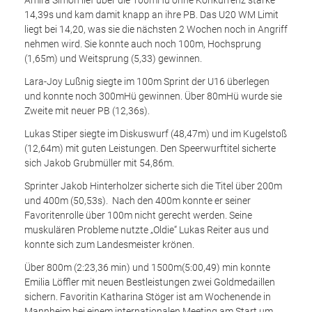
14,39s und kam damit knapp an ihre PB. Das U20 WM Limit
liegt bei 14,20, was sie die nächsten 2 Wochen noch in Angriff
nehmen wird. Sie konnte auch noch 100m, Hochsprung
(1,65m) und Weitsprung (5,33) gewinnen.
Lara-Joy Lußnig siegte im 100m Sprint der U16 überlegen
und konnte noch 300mHü gewinnen. Über 80mHü wurde sie
Zweite mit neuer PB (12,36s).
Lukas Stiper siegte im Diskuswurf (48,47m) und im Kugelstoß
(12,64m) mit guten Leistungen. Den Speerwurftitel sicherte
sich Jakob Grubmüller mit 54,86m.
Sprinter Jakob Hinterholzer sicherte sich die Titel über 200m
und 400m (50,53s). Nach den 400m konnte er seiner
Favoritenrolle über 100m nicht gerecht werden. Seine
muskulären Probleme nutzte „Oldie“ Lukas Reiter aus und
konnte sich zum Landesmeister krönen.
Über 800m (2:23,36 min) und 1500m(5:00,49) min konnte
Emilia Löffler mit neuen Bestleistungen zwei Goldmedaillen
sichern. Favoritin Katharina Stöger ist am Wochenende in
Mannheim bei einem internationalen Meeting am Start um