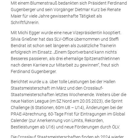
Mit einem Blumenstrauß bedankten sich Präsident Ferdinand
Gugenberger und sein Vorgänger Dietmar Kurz bei Renate
Maier für viele Jahre gewissenhafte Tätigkeit als
Schriftführerin.
Mit Michi Egger wurde eine neue Vizepräsidentin kooptiert.
Silvia Grießner hat das SLV-Office übernommen und Steffi
Bendrat ist schon seit längeren als zusätzliche Trainerin
erfolgreich im Einsatz. „Einem Sportverband kann nichts
Besseres passieren, als drei ehemalige Spitzenathletinnen
nach deren Karriere zur Mitarbeit zu gewinnen“, freut sich
Ferdinand Gugenberger.
Berichtet wurde u.a. über tolle Leistungen bei der Hallen
Staatsmeisterschaft im März und den Crosslauf-
Staatsmeisterschaften letztes Wochenende. Weiters über die
neue Nation League (im SZ Nord am 20.05.2023), die Sprint
Challenge (6 Stationen, 60m U8 – U14), Änderungen bei der
PRAE-Abrechnung, 60-Tage Frist für Eintragungen im Global
Calender (zur Anerkennung von Limits, Rekorden,
Bestleistungen ab U16) und neue Förderungen durch ÖLV.
Die Crosslauf Staatsmeisterschaften finden ab 2024 wieder