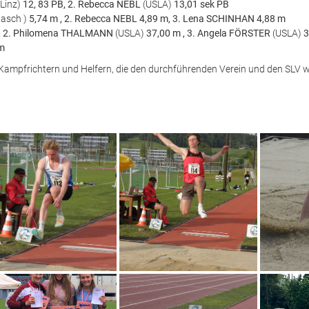
 Linz)
12, 83 PB, 2. Rebecca NEBL
(USLA)
13,01 sek PB
asch )
5,74 m , 2. Rebecca NEBL 4,89 m, 3. Lena SCHINHAN 4,88 m
 m, 2. Philomena THALMANN
(USLA)
37,00 m , 3. Angela FÖRSTER
(USLA)
3
 m
Kampfrichtern und Helfern, die den durchführenden Verein und den SLV w