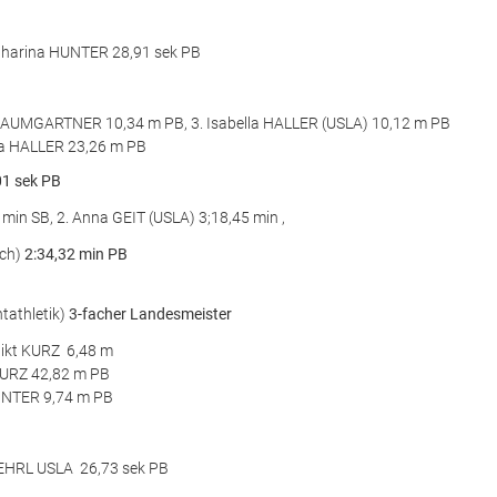
tharina HUNTER 28,91 sek PB
BAUMGARTNER 10,34 m PB, 3. Isabella HALLER (USLA) 10,12 m PB
lla HALLER 23,26 m PB
01 sek PB
 min SB, 2. Anna GEIT (USLA) 3;18,45 min ,
ach)
2:34,32 min PB
tathletik)
3-facher Landesmeister
dikt KURZ 6,48 m
KURZ 42,82 m PB
INTER 9,74 m PB
REHRL USLA 26,73 sek PB