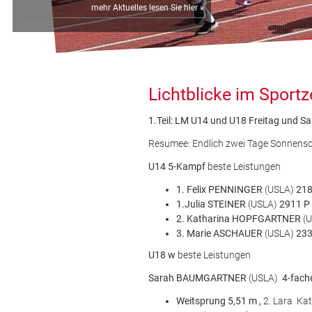
mehr Aktuelles lesen Sie hier »
Lichtblicke im Sport
1.Teil: LM U14 und U18 Freitag und 
Resumee: Endlich zwei Tage Sonnensch
U14 5-Kampf
beste Leistungen
1. Felix PENNINGER
(USLA)
21
1.Julia STEINER
(USLA)
2911 P
2. Katharina HOPFGARTNER
(
3. Marie ASCHAUER
(USLA)
23
U18 w
beste Leistungen
Sarah BAUMGARTNER
(USLA)
4-fach
Weitsprung 5,51 m ,
2. Lara Ka