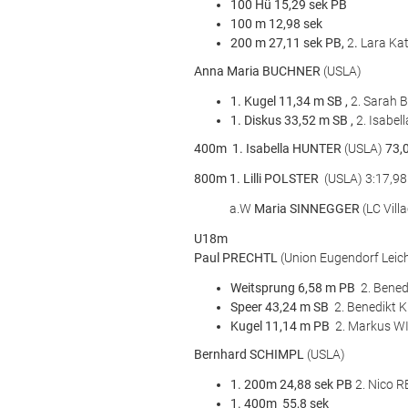
100 Hü 15,29 sek PB
100 m 12,98 sek
200 m 27,11 sek PB,
2
.
Lara Ka
Anna Maria BUCHNER
(USLA)
1. Kugel 11,34 m SB ,
2. Sarah 
1. Diskus 33,52 m SB ,
2. Isabe
400m 1. Isabella HUNTER
(USLA)
73,
800m 1. Lilli POLSTER
(USLA) 3:17,98
a.W
Maria SINNEGGER
(LC Vill
U18m
Paul PRECHTL
(Union Eugendorf Leich
Weitsprung 6,58 m PB
2. Bene
Speer 43,24 m SB
2. Benedikt 
Kugel 11,14 m PB
2. Markus W
Bernhard SCHIMPL
(USLA)
1. 200m 24,88 sek PB
2. Nico 
1. 400m 55,8 sek