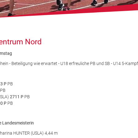
zentrum Nord
Samstag
ein - Beteiligung wie erwartet - U18 erfreuliche PB und SB - U14 5-K
83 P
PB
PB
USLA)
2711 P
PB
30 P
PB
e Landesmeisterin
tharina HUNTER (USLA) 4,44 m