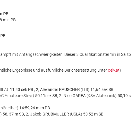
in PB
68 min PB
 PB
kämpft mit Anfangsschwierigkeiten. Dieser 3.Qualifikationstermin in Salzb
tliche Ergebnisse und ausführliche Berichterstattung unter
oelv.at
)
USLA)
11,43 sek PB , 2, Alexander RAUSCHER
(LTS)
11,64 sek SB
AC Amateure Steyr)
50,11sek SB, 2. Nico GAREA
(KSV Alutechnik)
50,19 
un2gether)
14:59,26 mim PB
s)
58, 37 m SB, 2. Jakob GRUBMÜLLER
(USLA)
53,52 m SB