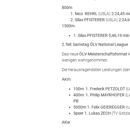
800m
1. Nico REHRL
(USLA)
2:24,45 m
2. Silas PFISTERER
(USLA)
2:24,
1500m
1. Silas PFISTERER 5;46,19 min
2.Teil: Samstag ÖLV National League
Das neue
ÖLV-Meisterschaftsformat
wenigen wahrgenommen.
Die herausragendsten Leistungen (säm
AKm
100m 1. Frederik PETZOLDT
(
400m 1. Philip MAYRHOFER
(L
PB
5000m 1. Felix GEIEREGGER
(r
Speer 1. Lukas ZECH
(TV Götzi
AKw