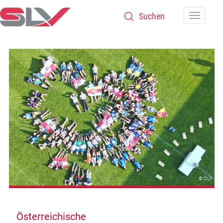
Zum Inhalt
Navigatio
© ÖLV
Österreichische