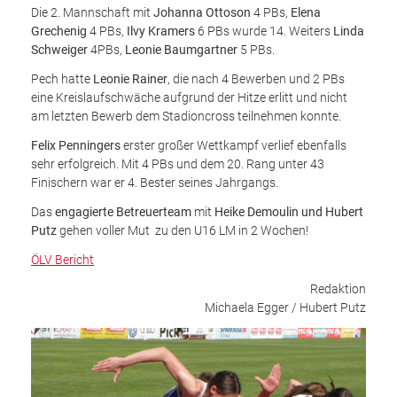
Die 2. Mannschaft mit
Johanna Ottoson
4 PBs,
Elena
Grechenig
4 PBs,
Ilvy Kramers
6 PBs wurde 14. Weiters
Linda
Schweiger
4PBs,
Leonie Baumgartner
5 PBs.
Pech hatte
Leonie Rainer
, die nach 4 Bewerben und 2 PBs
eine Kreislaufschwäche aufgrund der Hitze erlitt und nicht
am letzten Bewerb dem Stadioncross teilnehmen konnte.
Felix Penningers
erster großer Wettkampf verlief ebenfalls
sehr erfolgreich. Mit 4 PBs und dem 20. Rang unter 43
Finischern war er 4. Bester seines Jahrgangs.
Das
engagierte Betreuerteam
mit
Heike Demoulin und Hubert
Putz
gehen voller Mut zu den U16 LM in 2 Wochen!
ÖLV Bericht
Redaktion
Michaela Egger / Hubert Putz