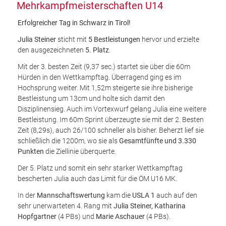
Mehrkampfmeisterschaften U14
Erfolgreicher Tag in Schwarz in Tirol!
Julia Steiner
sticht mit
5 Bestleistungen
hervor und erzielte
den ausgezeichneten
5. Platz
.
Mit der 3. besten Zeit (9,37 sec.) startet sie über die 60m
Hürden in den Wettkampftag. Überragend ging es im
Hochsprung weiter. Mit 1,52m steigerte sie ihre bisherige
Bestleistung um 13cm und holte sich damit den
Disziplinensieg. Auch im Vortexwurf gelang Julia eine weitere
Bestleistung. Im 60m Sprint überzeugte sie mit der 2. Besten
Zeit (8,29s), auch 26/100 schneller als bisher. Beherzt lief sie
schließlich die 1200m, wo sie als
Gesamtfünfte und 3.330
Punkten
die Ziellinie überquerte.
Der 5. Platz und somit ein sehr starker Wettkampftag
bescherten Julia auch das Limit für die ÖM U16 MK.
In der
Mannschaftswertung
kam die
USLA 1
auch auf den
sehr unerwarteten 4. Rang mit
Julia Steiner, Katharina
Hopfgartner
(4 PBs) und
Marie Aschauer
(4 PBs).