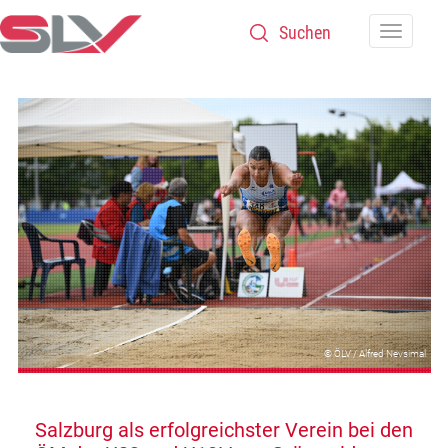
Zum Inhalt
Navigatio
© ÖLV / Alfred Nevsimal
Salzburg als erfolgreichster Verein bei den