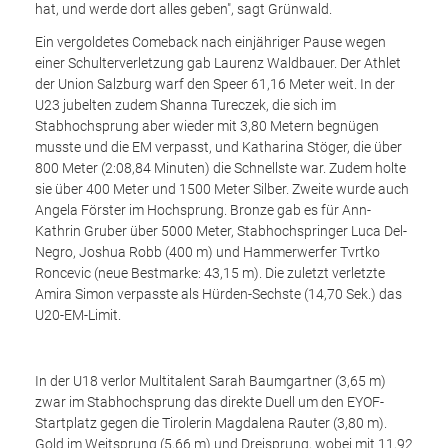
hat, und werde dort alles geben", sagt Grünwald.
Ein vergoldetes Comeback nach einjähriger Pause wegen
einer Schulterverletzung gab Laurenz Waldbauer. Der Athlet
der Union Salzburg warf den Speer 61,16 Meter weit. In der
U23 jubelten zudem Shanna Tureczek, die sich im
Stabhochsprung aber wieder mit 3,80 Metern begnügen
musste und die EM verpasst, und Katharina Stöger, die über
800 Meter (2:08,84 Minuten) die Schnellste war. Zudem holte
sie über 400 Meter und 1500 Meter Silber. Zweite wurde auch
Angela Förster im Hochsprung. Bronze gab es für Ann-
Kathrin Gruber über 5000 Meter, Stabhochspringer Luca Del-
Negro, Joshua Robb (400 m) und Hammerwerfer Tvrtko
Roncevic (neue Bestmarke: 43,15 m). Die zuletzt verletzte
Amira Simon verpasste als Hürden-Sechste (14,70 Sek.) das
U20-EM-Limit.
In der U18 verlor Multitalent Sarah Baumgartner (3,65 m)
zwar im Stabhochsprung das direkte Duell um den EYOF-
Startplatz gegen die Tirolerin Magdalena Rauter (3,80 m).
Gold im Weitsprung (5,66 m) und Dreisprung, wobei mit 11,92