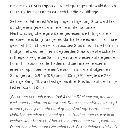
Bei der U23-EM in Espoo / FIN belegte Inge Grünwald den 28.
Platz. Es lief nicht nach Wunsch für die 22-Jährige.
Seit sechs Jahren ist Weitspringerin Ingeborg Grünwald fast
durchgehend jedes Jahr bei einem internationalen
Nachwuchsgroßereignis dabei gewesen, die Erfolgsliste ist
entsprechend lang, fast jedes Mal hatte sie es auch ins Finale
geschafft. Durch den Abschluss des Studiums litt die Form im
Frühjahr etwas, bei ihrem Sieg bei den Staatsmeisterschaften
in Bregenz zeigte die Salzburgerin aber wieder aufsteigende
Form. In Espoo riss der Faden und die Finalserie aber, mit
einem knapp übertretenen Versuch und darauffolgenden
Sprüngen auf 5,94m (0,9) und 5,80m (0,9) belegte die 22-
Jährige Rang 28, was fast genau ihrer Position auf der Entry-
List entspricht (30.)
„Bei ersten Versuch waren fast 4 Meter Rückenwind, der war
weit, aber hauchdünn übertreten. Dann ist es natürlich im Kopf
drinnen, dass jetzt unbedingt gültige Sprünge hermüssen.
Natürlich bin ich damit nicht ganz zufrieden, aber es war kein
leichtes Jahr für mich. Aber ich bin immer sehr stolz, wenn ich
Österreich international vertreten darf. Beim nächsten Mal läuft