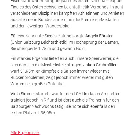
Eisenstadt war Austragungsort des ersten National-League-
Finales des Österreichischen Leichtathletik-Verbands. In acht
verschiedenen Disziplinen kämpften Athletinnen und Athleten
aus allen neun Bundesländern um die Premieren-Medaillen
und den jeweiligen Wanderpokal.
Für eine sehr gute Siegesleistung sorgte
Angela Förster
(Union Salzburg Leichtathletik) im Hochsprung der Damen.
Sie überquerte 1,75 m und gewann Gold.
Ein starkes Ergebnis lieferten auch unsere Speerwerfer, die
sich damit in die Meisterliste eintrugen.
Jakob Grubmüller
warf 51,95m, er kämpfte die Saison immer wieder mit
Rückenproblemen, zeigt jedoch immer wieder mit guten
Würfen sein großes Potential.
Viola Simmer
startet zwar für den LCA Umdasch Amstetten
trainiert jedoch in Rif und ist dort auch als Trainerin für den
Salzburger Nachwuchs tätig. Sie holte sich ebenfalls den
ersten Platz mit 35,05m.
Alle Ergebnisse