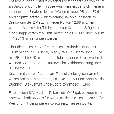
Entscheidungen. Österreichischer Meister darf sich von heute
an Jakob Grubmüller im Speerwurf nennen, der Sich in einem
spannenden Finale im letzten Wurf mit neuer PB. von 59,64m
an die Spitze setzte. Zudem gelang Jakob auch noch im
Dreisprung der 2.Platz mit neuer PB von 12,88m. Einen
weiteren Vizemeister Titel konnte von Katharina Stöger mit
einer knapp verfehlten Limit-Jagt für die U23 EM über 1500m
in 4:25,13 min errungen werden.
Über die dritten Plätze freuten sich Elisabeth Fuchs über
400m mit neuer PB. in 59,16 sek, Paul Del-Negro über 800m
mit PB. in 1:53,70 min, Rupert Rohrmoser im Diskuswurf mit
47,05m SB, und Shanna Tureczek im Stabhochsprung über
3,50m mit SB.
Knapp mit vierten Plätzen am Podest vorbei geschrammt
waren Amira Simon - 200m, Paul Reichl - 5000m, Anna Maria
Buchner - Diskuswurf und Rupert Rohrmoser - Kugel.
Einen neuen SLV Masters Rekord der W45 gab es zudem im
Speerwurf mit 35,72m für Natalija Eder, die sich in Graz außer
Wertung mit der jüngeren Konkurrenz messen wollte.