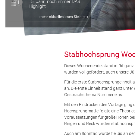
15. Jahr noch immer DAS
Highlight
mehr Aktuelles lesen Sie hier »
Stabhochsprung Woch
Dieses Wochenende stand in Rif ganz
wurden voll gefordert, auch unsere Jü
Für die erste Stabhochsprungeinheit 
an. Die erste Einheit stand ganz un
Gesprächsthema Nummer eins.
Mit den Eindrücken des Vortags ging 
Hochsprungmatte folgte eine Theorieei
Voraussetzungen für große Höhen be
Ringen und Reck wurden stabhochsprun
Auch am Sonntag wurde fleißig an de