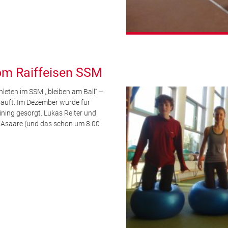
om Raiffeisen SSM
leten im SSM ,,bleiben am Ball“ –
 läuft. Im Dezember wurde für
ining gesorgt. Lukas Reiter und
c Asaare (und das schon um 8.00