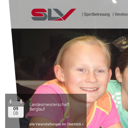
Zum Inhalt
Sportbetreuung
Vereins
Landesmeisterschaft
09
Berglauf
08
alle Veranstaltungen im Überblick »