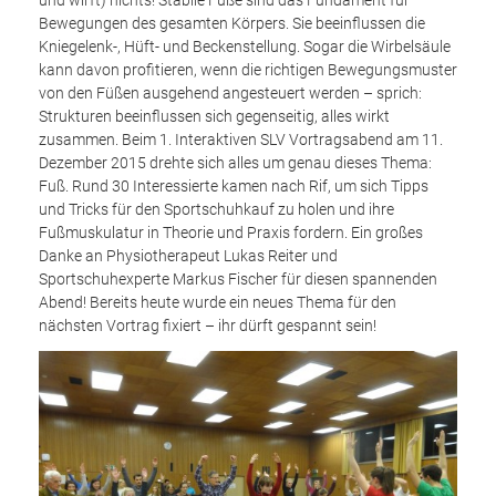
und wirft) nichts! Stabile Füße sind das Fundament für
Bewegungen des gesamten Körpers. Sie beeinflussen die
Kniegelenk-, Hüft- und Beckenstellung. Sogar die Wirbelsäule
kann davon profitieren, wenn die richtigen Bewegungsmuster
von den Füßen ausgehend angesteuert werden – sprich:
Strukturen beeinflussen sich gegenseitig, alles wirkt
zusammen. Beim 1. Interaktiven SLV Vortragsabend am 11.
Dezember 2015 drehte sich alles um genau dieses Thema:
Fuß. Rund 30 Interessierte kamen nach Rif, um sich Tipps
und Tricks für den Sportschuhkauf zu holen und ihre
Fußmuskulatur in Theorie und Praxis fordern. Ein großes
Danke an Physiotherapeut Lukas Reiter und
Sportschuhexperte Markus Fischer für diesen spannenden
Abend! Bereits heute wurde ein neues Thema für den
nächsten Vortrag fixiert – ihr dürft gespannt sein!