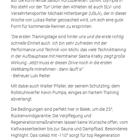
auf die kommende Saison vorzubereiten. DENN: Olympia in
Rio steht vor der Tür! Unter den Athleten ist auch SLV- und
Versehrtensportler Michael Hittenberger (USLA), der in dieser
Woche von Lukas Reiter gecoached wird, um sich eine gute
Form für kommende Rennen zu ersprinten.
"Die ersten Trainingstage sind hinter uns und die erste richtig
schnelle Einheit auch. Ich bin sehr zufrieden mit der
Performance und Technik von Michi, das viele Techniktraining
in der Aufbauphase mit Heimtrainer Sasha Kratky zeigt große
Wirkung. Jetzt muss er diesen Drive noch in die ersten
Wettkämpfe mitnehmen - dann läuft´s!"
- Betreuer Luki Reiter.
Mit dabei auch Walter Pfaller, der seinem Schützling, dem
Rollstuhlwerfer Kevin Pumpa, einiges an hartem Training
abverlangt.
Die Bedingungen sind perfekt hier in Belek, um die 25°,
Rückenwindgarantie. Die Verpflegung und
Regenerationsmaßnahmen lassen keine Wünsche offen, vom
Kaltwasserbecken bis zur Sauna und Dampfbad. Besonderes
Highlight: Das Icelab mit -110° sorgt für top Regeneration