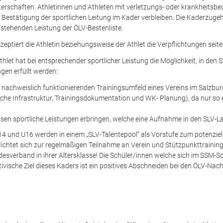
terschaften. Athletinnen und Athleten mit verletzungs- oder krankheits
 Bestätigung der sportlichen Leitung im Kader verbleiben. Die Kaderzugehö
 stehenden Leistung der ÖLV-Bestenliste.
eptiert die Athletin beziehungsweise der Athlet die Verpflichtungen seit
thlet hat bei entsprechender sportlicher Leistung die Möglichkeit, in 
en erfüllt werden:
 nachweislich funktionierenden Trainingsumfeld eines Vereins im Salzbu
iche Infrastruktur, Trainingsdokumentation und WK- Planung), da nur so 
ssen sportliche Leistungen erbringen, welche eine Aufnahme in den SLV-La
14 und U16 werden in einem „SLV-Talentepool“ als Vorstufe zum potenziel
lichtet sich zur regelmäßigen Teilnahme an Verein und Stützpunkttraining
sverband in ihrer Altersklasse! Die Schüler/innen welche sich im SSM-Sc
tivische Ziel dieses Kaders ist ein positives Abschneiden bei den ÖLV-N