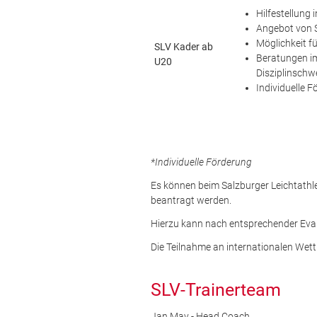
Hilfestellung
Angebot von S
Möglichkeit f
SLV Kader ab
Beratungen im
U20
Disziplinsch
Individuelle 
*Individuelle Förderung
Es können beim Salzburger Leichtathle
beantragt werden.
Hierzu kann nach entsprechender Evalu
Die Teilnahme an internationalen Wet
SLV-Trainerteam
Jan May - Head Coach