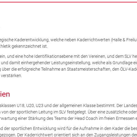
r
ategische Kaderentwicklung, welche neben Kaderrichtwerten (Halle & Freil
hletik gekennzeichnet ist.
 sein, und eine hohe Identifikationsebene mit den Vereinen, und dem SLV h
und damit einhergehender Leistungseinstellung, welche als Grundlage ein
ung über die erfolgreiche Teilnahme an Staatsmeisterschaften, den ÖLV-Kad
verstärken.
ien
rsklassen U18, U20, U23 und der allgemeinen Klasse bestimmt. Der Lande
 von der sportlichen Leitung im SLV festgelegt. Über eine zusätzliche od
rwartung einer Stärkung des Teams der Head Coach im freien Ermessen 
 der sportlichen Entwicklung wird für die Aufnahme in den Kader die best
gezogen. Der Kaderrichtwert orientiert sich an den Zugangsleistungen der 