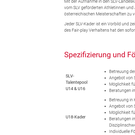
Mit der Aufnahme in den SLV-Landeskad
vom SLV geförderten Athletinnen und A
österreichischen Meisterschaften zu 
Jeder SLV-Kader ist ein Vorbild und z
des Fair-play Verhaltens hat den sofo
Spezifizierung und F
Betreuung de
SLV-
Angebot von 
Talentepool
Möglichkeit f
U14 & U16
Beratungen i
Betreuung in
Angebot von S
Möglichkeit f
U18-Kader
Beratungen im
Disziplinsch
Individuelle 