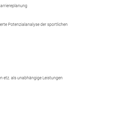
Karriereplanung
te Potenzialanalyse der sportlichen
gen etz. als unabhängige Leistungen