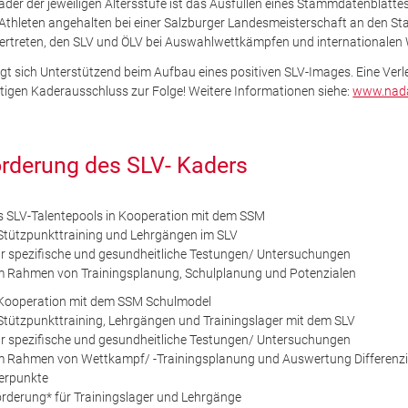
er der jeweiligen Altersstufe ist das Ausfüllen eines Stammdatenblattes
thleten angehalten bei einer Salzburger Landesmeisterschaft an den Sta
vertreten, den SLV und ÖLV bei Auswahlwettkämpfen und internationalen
eigt sich Unterstützend beim Aufbau eines positiven SLV-Images. Eine Ver
rtigen Kaderausschluss zur Folge! Weitere Informationen siehe:
www.nada
örderung des SLV- Kaders
s SLV-Talentepools in Kooperation mit dem SSM
Stützpunkttraining und Lehrgängen im SLV
ür spezifische und gesundheitliche Testungen/ Untersuchungen
m Rahmen von Trainingsplanung, Schulplanung und Potenzialen
 Kooperation mit dem SSM Schulmodel
tützpunkttraining, Lehrgängen und Trainingslager mit dem SLV
ür spezifische und gesundheitliche Testungen/ Untersuchungen
 Rahmen von Wettkampf/ -Trainingsplanung und Auswertung Differenzier
werpunkte
Förderung* für Trainingslager und Lehrgänge